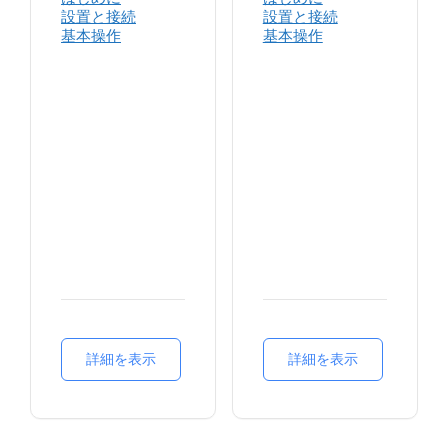
定
モニター
設置と接続
設置と接続
機能
基本操作
基本操作
SMS
ワンタッチコ
コンタクト
ール
電話
トークアラウ
SMS
ンド
コールログ
送信出力
スキャン
周波数帯域
サイトローミ
スケルチレベ
ング
ル
ゾーン
緊急通報
設定
ワークアロー
アクセサリー
ン（ローンワ
緊急通報
ーカー）
ワークアロー
TOT
ン（ローンワ
VOX
ーカー）
詳細を表示
詳細を表示
トーンアラー
マンダウン
ト
TDMAダイレク
未登録局受信
トモード
拒否
スロット選択