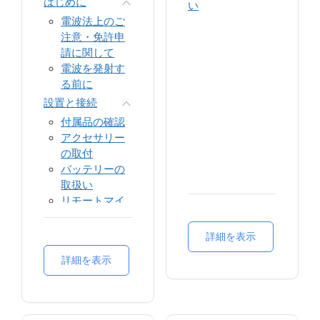
はじめに
い
電波法上のご
注意・免許申
請に関して
電波を発射す
る前に
設置と接続
付属品の確認
アクセサリー
の取付
バッテリーの
取扱い
リモートマイ
クマイクの接
続
詳細を表示
各部の名称・機能
詳細を表示
基本操作
画面表示アイ
コン
操作方法