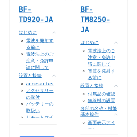
呼出・応答方
BF-
BF-
法
TD920-JA
TM8250-
ボタン機能設
定
JA
はじめに
機能
電波を発射す
コンタクト
はじめに
る前に
スキャン
電波法上のご
電波法上のご
サイトローミ
注意・免許申
注意・免許申
ング
請に関して
請に関して
ゾーン
電波を発射す
SMS
設置と接続
る前に
コールログ
accesaries
設置と接続
設定
アクセサリー
付属品の確認
音声録音
の取付
無線機の設置
緊急通報
バッテリーの
ワークアロー
各部の名称・機能
取扱い
基本操作
ン（ローンワ
リモートマイ
ーカー）
画面表示アイ
クマイクの接
マンダウン
コン
続
コバートモー
操作方法