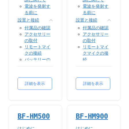
ン
ング
設定
電波を発射す
電波を発射す
ダイレクトモ
CTCSS/CDCSS
緊急通報
る前に
る前に
ード運用
ワークアロー
仕様
Pseudoトラン
設置と接続
設置と接続
ン（ローンワ
ク
付属品の確認
付属品の確認
ーカー）
プライオリテ
アクセサリー
アクセサリー
モニター
ィ割込み
の取付
の取付
バッテリー管
サイトローミ
リモートマイ
リモートマイ
理
ング
クの接続
クマイクの接
未登録局受信
TOT
バッテリーの
続
拒否
送信許可
取扱い
バッテリーの
トーンアラー
アナログモー
取扱い
ト
各部の名称・機能
ド
基本操作
TOT
各部の名称・機能
詳細を表示
詳細を表示
仕様
基本操作
送信許可
操作方法
スケルチレベ
ボタン機能設
画面表示アイ
ル
定
コン
周波数帯域
呼出・応答方
操作方法
CTCSS/CDCSS
法
呼出・応答方
BF-HM500
BF-HM900
法
仕様
機能
ボタン機能設
スキャン
はじめに
はじめに