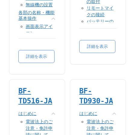
の取付
Through
無線機の設置
ード運用
リモートマイ
(DMP)
Back-to-
各部の名称・機能
クの接続
TOT
基本操作
Back
バッテリーの
送信許可
TDMAダイレク
画面表示アイ
取扱い
バッテリー管
トモード
コン
理
各部の名称・機能
スロット選択
操作方法
基本操作
未登録局受信
ネットワーク
呼出・応答方
詳細を表示
拒否
画面表示アイ
SFR
法
モニター
コン
詳細を表示
プライオリテ
ボタン機能設
スケルチレベ
操作方法
ィ割込み
定
ル
呼出・応答方
音声フレーム
機能
CTCSS/CDCSS
法
チェック
コンタクト
ボタン機能設
仕様
デュープレッ
スキャン
BF-
BF-
定
クスコール
ゾーン
機能
スケルチレベ
TD516-JA
TD930-JA
SMS
ル
コンタクト
コールログ
TOT
スキャン
はじめに
はじめに
設定
モニター
ゾーン
電波法上のご
電波法上のご
緊急通報
送信許可
SMS
注意・免許申
注意・免許申
ワークアロー
コンパンディ
コールログ
請に関して
請に関して