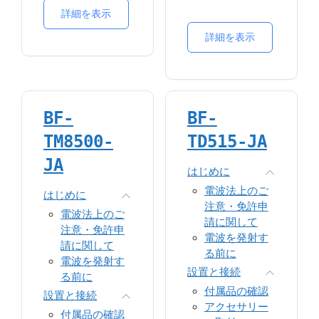
各部の名称・機能
ド
呼出・応答方
詳細を表示
基本操作
衛星測位
法
画面表示アイ
詳細を表示
VFOモード
ボタン機能設
コン
プライオリテ
定
操作方法
ィ割込み
機能
TDMAダイレク
コンタクト
トモード
SMS
BF-
BF-
音声通信の位
コールログ
置情報表示
TM8500-
TD515-JA
スキャン
エリアス表示
サイトローミ
JA
送出デバイス
はじめに
ング
ID切替
電波法上のご
ゾーン
はじめに
Pseudo
注意・免許申
設定
電波法上のご
Trunk（スー
請に関して
アクセサリー
注意・免許申
ド・トラン
電波を発射す
緊急通報
請に関して
ク）
る前に
ワークアロー
電波を発射す
異なる周波数
ン
設置と接続
る前に
によるダイレ
未登録局受信
付属品の確認
クトモード
設置と接続
拒否
アクセサリー
Pass-
付属品の確認
ダイレクトモ