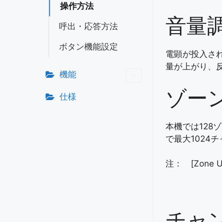
操作方法
音量
呼出・応答方法
ボタン機能設定
電顕が投入さ
量が上がり、
機能
ゾー
仕様
本機では128
で最大1024
注： [Zon
チャ