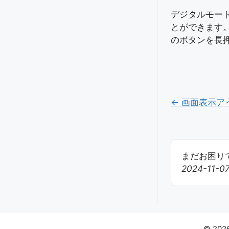
デジタルモー
とができます
のボタンを長
Doc
← 画面表示ア
ナ
ビ
ゲ
まだお困りで
2024-11-
ー
シ
ョ
ン
© 2026