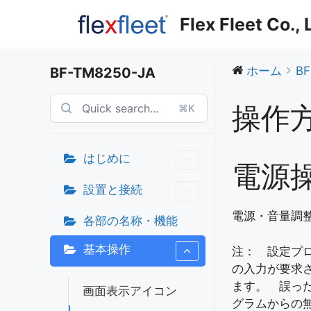
コ
Flex Fleet Co.,
ン
テ
ン
ホーム
BF
BF-TM8250-JA
ツ
へ
操作
⌘K
ス
キ
ッ
はじめに
プ
電源
設置と接続
電源・音量調
各部の名称・機能
基本操作
注： 設定プ
の入力が要求
ます。 誤っ
画面表示アイコン
グラムからの