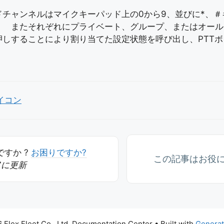
ドチャンネルはマイクキーパッド上の0から9、並びに*、
。 またそれぞれにプライベート、グループ、またはオール
押しすることにより割り当てた設定状態を呼び出し、PTT
イコン
すか ?
お困りですか?
この記事はお役
07に更新
 Flex Fleet Co., Ltd. Documentation Center
• Built with
Genera