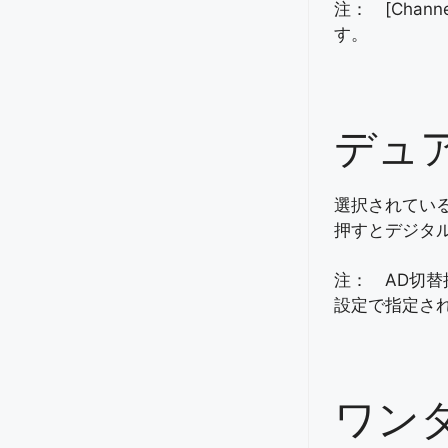
注： [Chan
す。
デュ
選択されている
押すとデジタ
注： AD切
設定で指定さ
ワン