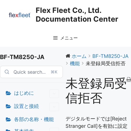
コ
Flex Fleet Co., Ltd.
ン
Documentation Center
テ
ン
ツ
メニュー
へ
ス
キ
ホーム
BF-TM8250-JA
BF-TM8250-JA
ッ
機能
未登録局受信拒否
プ
⌘K
未登録局受
はじめに
信拒否
設置と接続
デジタルモードでは[Reject
各部の名称・機能
Stranger Call]を有効に設定