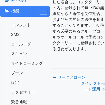
基本操作
した場合に、コンタクトリス
ト内に登録されて無いIDの無
機能
線局からの送信を受信拒否、
およびその局宛の送信を禁止
コンタクト
することができます。 交信
する必要のあるグループコー
SMS
ルやオールコールは予めコン
タクトリストに登録されてい
コールログ
る必要があります。
スキャン
サイトローミング
ゾーン
Doc
← ワークアローン
設定
ダイレクトモ
ナ
ード運用 →
アクセサリー
ビ
ゲ
緊急通報