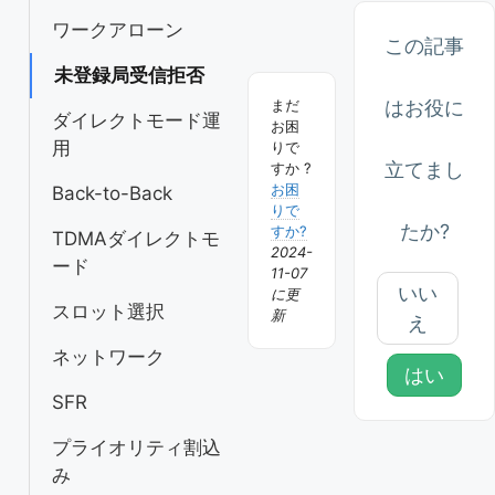
ー
ワークアローン
この記事
シ
未登録局受信拒否
ョ
はお役に
まだ
ダイレクトモード運
ン
お困
用
りで
立てまし
すか ?
お困
Back-to-Back
りで
たか?
すか?
TDMAダイレクトモ
2024-
ード
11-07
いい
に更
スロット選択
新
え
ネットワーク
はい
SFR
プライオリティ割込
み