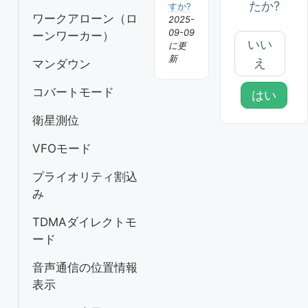
たか?
すか?
ワークアローン（ロ
2025-
09-09
ーンワーカー）
いい
に更
新
え
マンダウン
コバートモード
はい
衛星測位
VFOモード
プライオリティ割込
み
TDMAダイレクトモ
ード
音声通信の位置情報
表示