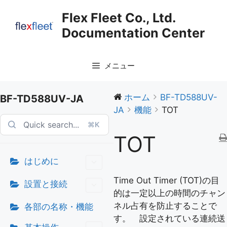
コ
Flex Fleet Co., Ltd.
ン
Documentation Center
テ
ン
ツ
メニュー
へ
ス
キ
ホーム
BF-TD588UV-
BF-TD588UV-JA
ッ
JA
機能
TOT
プ
⌘K
TOT
はじめに
Time Out Timer (TOT)の目
設置と接続
的は一定以上の時間のチャン
ネル占有を防止することで
各部の名称・機能
す。 設定されている連続送