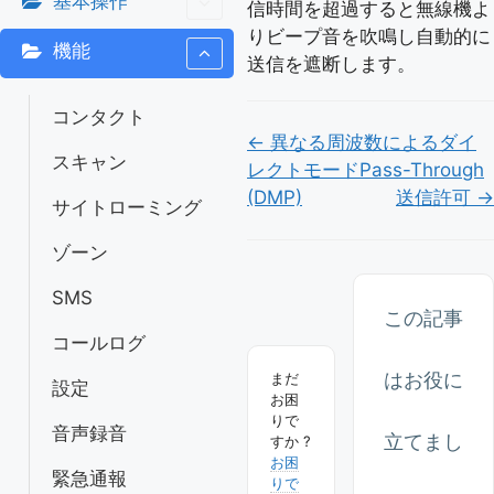
基本操作
信時間を超過すると無線機よ
りビープ音を吹鳴し自動的に
機能
送信を遮断します。
コンタクト
Doc
← 異なる周波数によるダイ
スキャン
レクトモードPass-Through
ナ
(DMP)
送信許可 →
サイトローミング
ビ
ゲ
ゾーン
ー
SMS
この記事
シ
コールログ
ョ
はお役に
まだ
設定
ン
お困
りで
音声録音
立てまし
すか ?
お困
緊急通報
りで