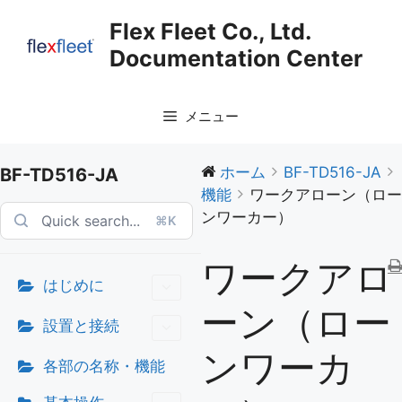
コ
Flex Fleet Co., Ltd.
ン
Documentation Center
テ
ン
ツ
メニュー
へ
ス
キ
ホーム
BF-TD516-JA
BF-TD516-JA
ッ
機能
ワークアローン（ロー
プ
ンワーカー）
⌘K
ワークアロ
はじめに
ーン（ロー
設置と接続
ンワーカ
各部の名称・機能