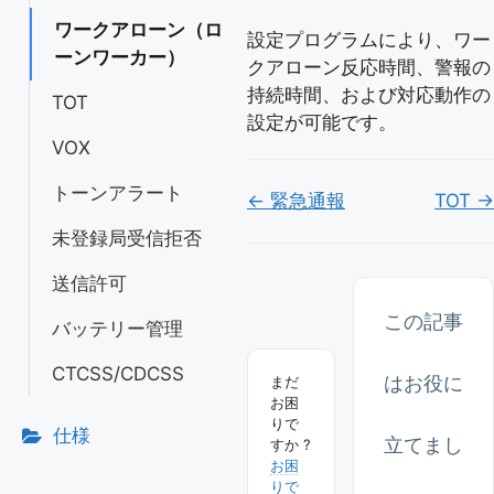
ワークアローン（ロ
設定プログラムにより、ワー
ーンワーカー）
クアローン反応時間、警報の
持続時間、および対応動作の
TOT
設定が可能です。
VOX
トーンアラート
Doc
← 緊急通報
TOT →
ナ
未登録局受信拒否
ビ
送信許可
ゲ
この記事
バッテリー管理
ー
CTCSS/CDCSS
はお役に
まだ
シ
お困
ョ
りで
仕様
立てまし
すか ?
ン
お困
りで