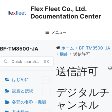
コ
Flex Fleet Co., Ltd.
ン
Documentation Center
テ
ン
ツ
メニュー
へ
ス
キ
ホーム
BF-TM8500-JA
BF-TM8500-JA
ッ
機能
送信許可
プ
⌘K
送信許可
はじめに
デジタルチ
設置と接続
ャンネル
各部の名称・機能