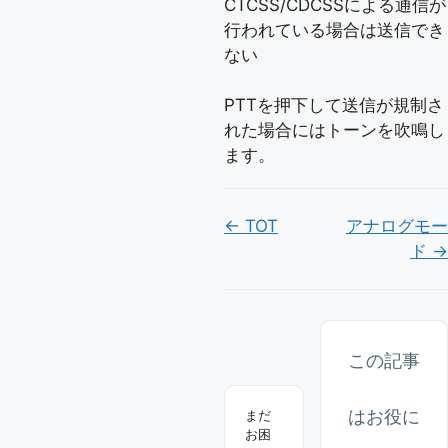
CTCSS/CDCSSによる通信が
行われている場合は送信でき
ない
PTTを押下して送信が規制さ
れた場合にはトーンを吹鳴し
ます。
Doc
← TOT
アナログモー
ド →
ナ
ビ
ゲ
ー
この記事
シ
はお役に
まだ
ョ
お困