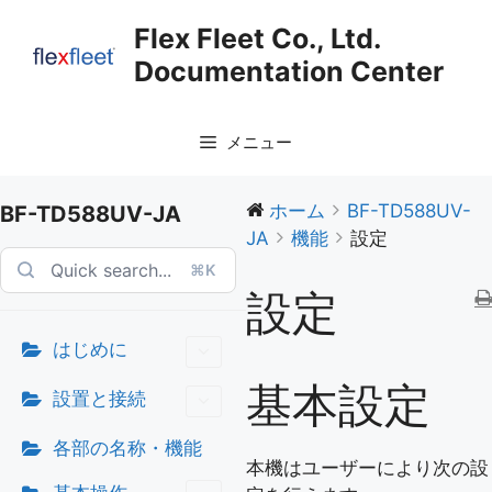
コ
Flex Fleet Co., Ltd.
ン
Documentation Center
テ
ン
ツ
メニュー
へ
ス
キ
ホーム
BF-TD588UV-
BF-TD588UV-JA
ッ
JA
機能
設定
プ
⌘K
設定
はじめに
基本設定
設置と接続
各部の名称・機能
本機はユーザーにより次の設