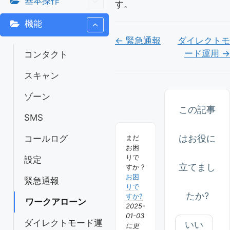
基本操作
す。
機能
Doc
← 緊急通報
ダイレクトモ
ード運用 →
コンタクト
ナ
ビ
スキャン
ゲ
ゾーン
ー
この記事
SMS
シ
はお役に
まだ
コールログ
ョ
お困
りで
設定
ン
立てまし
すか ?
お困
緊急通報
りで
たか?
すか?
ワークアローン
2025-
01-03
ダイレクトモード運
いい
に更