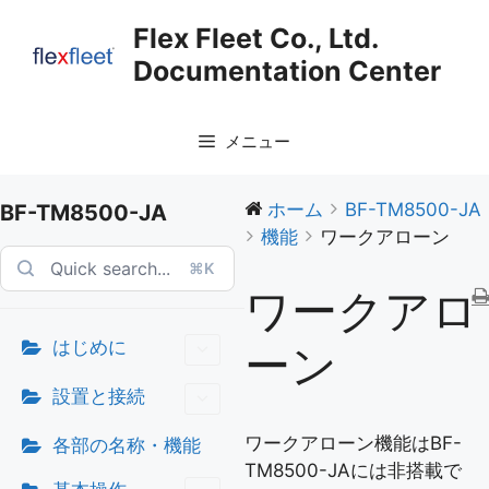
コ
Flex Fleet Co., Ltd.
ン
Documentation Center
テ
ン
ツ
メニュー
へ
ス
キ
ホーム
BF-TM8500-JA
BF-TM8500-JA
ッ
機能
ワークアローン
プ
⌘K
ワークアロ
はじめに
ーン
設置と接続
ワークアローン機能はBF-
各部の名称・機能
TM8500-JAには非搭載で