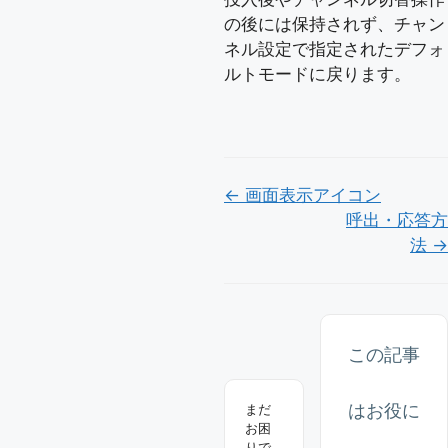
の後には保持されず、チャン
ネル設定で指定されたデフォ
ルトモードに戻ります。
Doc
← 画面表示アイコン
呼出・応答方
ナ
法 →
ビ
ゲ
ー
この記事
シ
ョ
はお役に
まだ
ン
お困
りで