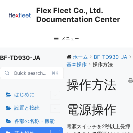
コ
Flex Fleet Co., Ltd.
ン
Documentation Center
テ
ン
ツ
メニュー
へ
ス
キ
ホーム
BF-TD930-JA
BF-TD930-JA
ッ
基本操作
操作方法
プ
⌘K
操作方法
はじめに
電源操作
設置と接続
各部の名称・機能
電源スイッチを2秒以上長押