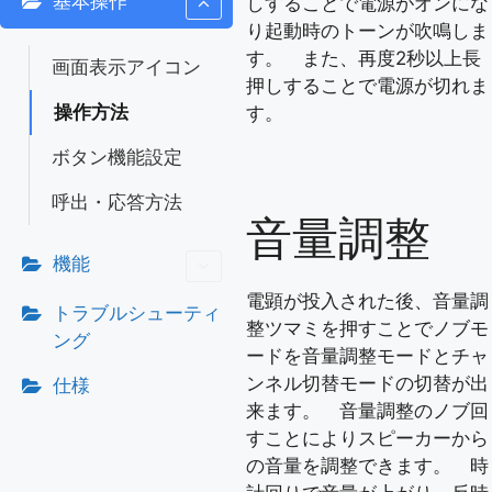
基本操作
しすることで電源がオンにな
り起動時のトーンが吹鳴しま
す。 また、再度2秒以上長
画面表示アイコン
押しすることで電源が切れま
操作方法
す。
ボタン機能設定
呼出・応答方法
音量調整
機能
電顕が投入された後、音量調
トラブルシューティ
整ツマミを押すことでノブモ
ング
ードを音量調整モードとチャ
ンネル切替モードの切替が出
仕様
来ます。 音量調整のノブ回
すことによりスピーカーから
の音量を調整できます。 時