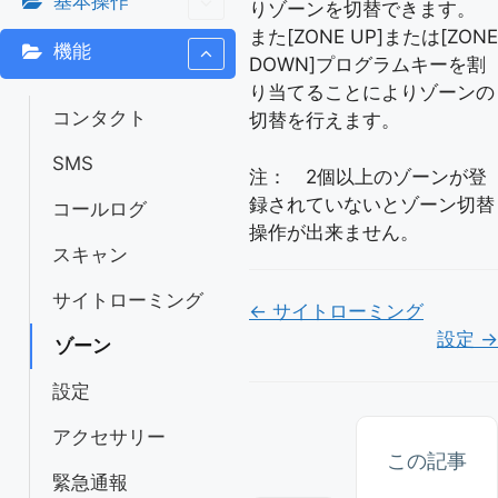
基本操作
りゾーンを切替できます。
また[ZONE UP]または[ZONE
機能
DOWN]プログラムキーを割
り当てることによりゾーンの
コンタクト
切替を行えます。
SMS
注： 2個以上のゾーンが登
録されていないとゾーン切替
コールログ
操作が出来ません。
スキャン
サイトローミング
Doc
← サイトローミング
設定 →
ナ
ゾーン
ビ
設定
ゲ
アクセサリー
ー
この記事
緊急通報