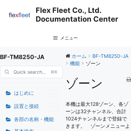
コ
Flex Fleet Co., Ltd.
ン
Documentation Center
テ
ン
ツ
メニュー
へ
ス
キ
ホーム
BF-TM8250-JA
BF-TM8250-JA
ッ
機能
ゾーン
プ
⌘K
ゾーン
はじめに
本機は最大128ゾーン、各ゾ
設置と接続
ーンは32チャンネル、合計
1024チャンネルまで登録で
各部の名称・機能
きます。 ゾーンメニューよ