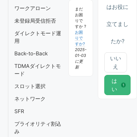
シ
はお役に
ワークアローン
まだ
ョ
お困
ン
未登録局受信拒否
りで
立てまし
すか ?
お困
ダイレクトモード運
りで
たか?
用
すか?
2025-
Back-to-Back
01-03
いい
に更
TDMAダイレクトモ
え
新
ード
は
1
スロット選択
い
ネットワーク
SFR
プライオリティ割込
み