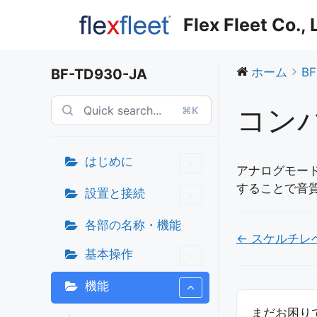
コ
Flex Fleet Co.,
ン
テ
ン
ホーム
BF
BF-TD930-JA
ツ
へ
コン
⌘K
ス
キ
ッ
はじめに
プ
アナログモー
することで音
設置と接続
各部の名称・機能
Doc
← スケルチレ
基本操作
ナ
ビ
機能
ゲ
まだお困りで