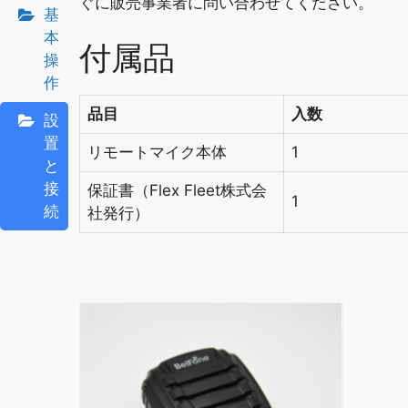
ぐに販売事業者に問い合わせてください。
基
本
付属品
操
作
品目
入数
設
置
リモートマイク本体
1
と
接
保証書（Flex Fleet株式会
1
続
社発行）