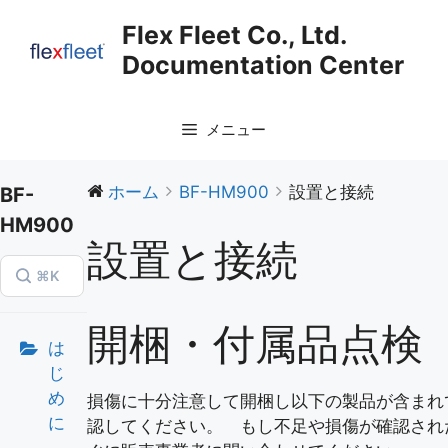
コ
Flex Fleet Co., Ltd.
ン
Documentation Center
テ
ン
ツ
メニュー
へ
ス
キ
ホーム
BF-HM900
設置と接続
BF-
ッ
HM900
プ
設置と接続
⌘K
開梱・付属品点検
は
じ
め
損傷に十分注意して開梱し以下の製品が含まれ
に
認してください。 もし不足や損傷が確認され