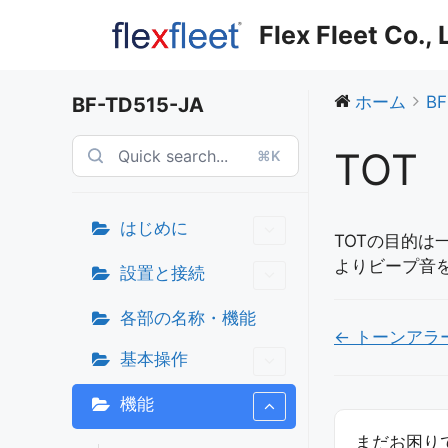
コ
Flex Fleet Co.,
ン
テ
ン
ホーム
BF
BF-TD515-JA
ツ
へ
TOT
⌘K
ス
キ
ッ
はじめに
プ
TOTの目的
よりビープ音
設置と接続
各部の名称・機能
Doc
← トーンアラ
基本操作
ナ
ビ
機能
ゲ
まだお困りで