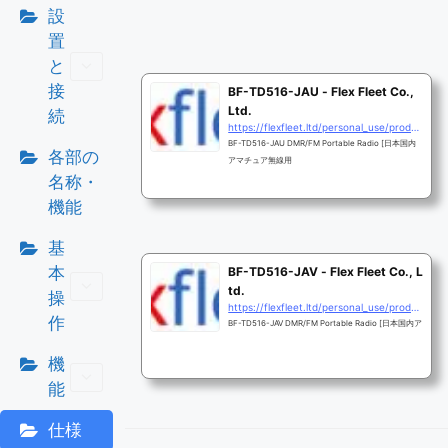
設
置
と
接
BF-TD516-JAU - Flex Fleet Co.,
Ltd.
続
https://flexfleet.ltd/personal_use/products/bf-td516-jau/
BF-TD516-JAU DMR/FM Portable Radio [日本国内
各部の
アマチュア無線用
名称・
機能
基
本
BF-TD516-JAV - Flex Fleet Co., L
td.
操
https://flexfleet.ltd/personal_use/products/bf-td516-jav/
作
BF-TD516-JAV DMR/FM Portable Radio [日本国内ア
機
能
仕様