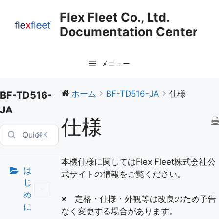
コ
Flex Fleet Co., Ltd.
ン
Documentation Center
テ
ン
ツ
メニュー
へ
ス
キ
ホーム
BF-TD516-JA
仕様
BF-TD516-
ッ
JA
プ
仕様
⌘K
本機仕様に関してはFlex Fleet株式会社公
は
式サイトの情報をご覧ください。
じ
め
※ 定格・仕様・外観等は改良のため予告
に
なく変更する場合があります。