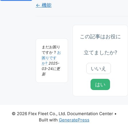
Doc
← 機能
ナ
ビ
ゲ
この記事はお役に
ー
まだお困り
立てましたか?
シ
ですか ?
お
困りです
ョ
か?
2025-
いいえ
03-24に更
ン
新
はい
© 2026 Flex Fleet Co., Ltd. Documentation Center
•
Built with
GeneratePress