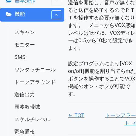
基本操作
送信を開始し、音声が無くな
ると送信を終了するのでＰＴ
機能
Ｔを操作する必要が無くなり
ます。 メニュからVOX感知
スキャン
レベルは1から8、VOXディレ
ーは0.5から10秒で設定でき
モニター
ます。
SMS
設定プログラムにより[VOX
ワンタッチコール
on/off]機能を割り当てられた
ボタンを操作することでVOX
トークアラウンド
機能のオン・オフが可能で
す。
送信出力
周波数帯域
Doc
← TOT
トーンアラー
スケルチレベル
ト →
ナ
緊急通報