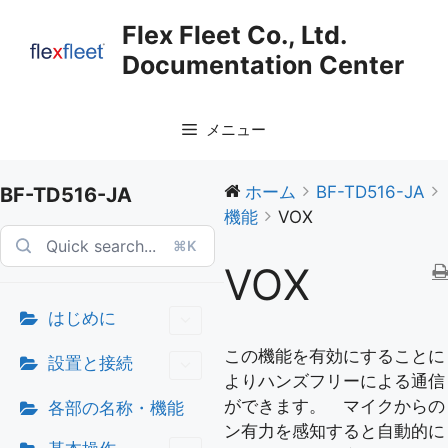
コ
Flex Fleet Co., Ltd.
ン
Documentation Center
テ
ン
ツ
メニュー
へ
ス
キ
ホーム
BF-TD516-JA
BF-TD516-JA
ッ
機能
VOX
プ
⌘K
VOX
はじめに
この機能を有効にすることに
設置と接続
よりハンズフリーによる通信
ができます。 マイクからの
各部の名称・機能
ン有力を感知すると自動的に