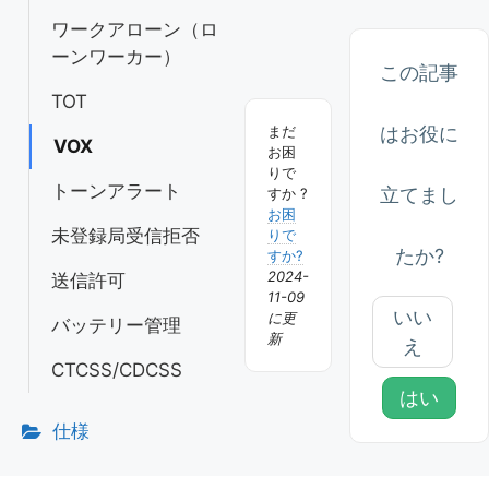
ビ
ワークアローン（ロ
ゲ
ーンワーカー）
ー
この記事
TOT
シ
はお役に
まだ
ョ
VOX
お困
りで
ン
トーンアラート
立てまし
すか ?
お困
未登録局受信拒否
りで
たか?
すか?
2024-
送信許可
11-09
いい
に更
バッテリー管理
新
え
CTCSS/CDCSS
はい
仕様