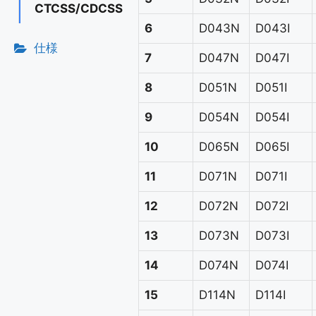
CTCSS/CDCSS
6
D043N
D043I
仕様
7
D047N
D047I
8
D051N
D051I
9
D054N
D054I
10
D065N
D065I
11
D071N
D071I
12
D072N
D072I
13
D073N
D073I
14
D074N
D074I
15
D114N
D114I