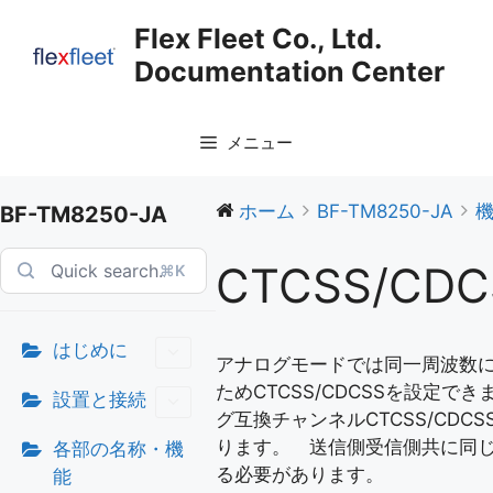
コ
Flex Fleet Co., Ltd.
ン
Documentation Center
テ
ン
ツ
メニュー
へ
ス
キ
ホーム
BF-TM8250-JA
BF-TM8250-JA
ッ
プ
CTCSS/CDC
⌘K
はじめに
アナログモードでは同一周波数
ためCTCSS/CDCSSを設定で
設置と接続
グ互換チャンネルCTCSS/CDC
ります。 送信側受信側共に同じCT
各部の名称・機
る必要があります。
能