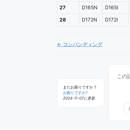
27
D165N
D165I
28
D172N
D172I
Doc
← コンパンディング
ナ
ビ
ゲ
この
ー
まだお困りですか ?
シ
お困りですか?
2024-11-07に更新
ョ
ン