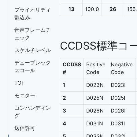
13
100.0
26
156
プライオリティ
割込み
音声フレームチ
ェック
CCDSS標準コ
スケルチレベル
デュープレック
CCDSS
Positive
Negative
スコール
#
Code
Code
TOT
1
D023N
D023I
モニター
2
D025N
D025I
コンパンディン
3
D026N
D026I
グ
4
D031N
D031I
送信許可
5
D032N
D032I