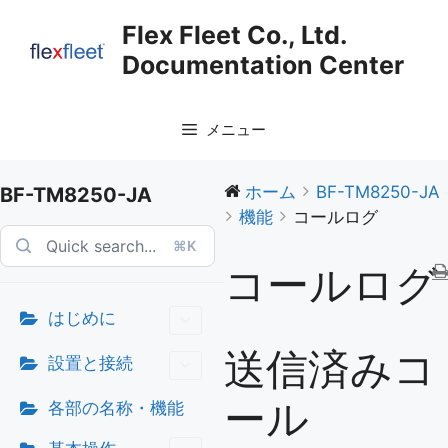
コ
Flex Fleet Co., Ltd.
ン
Documentation Center
テ
ン
ツ
メニュー
へ
ス
キ
ホーム
BF-TM8250-JA
BF-TM8250-JA
ッ
機能
コールログ
プ
⌘K
コールログ
はじめに
送信済みコ
設置と接続
ール
各部の名称・機能