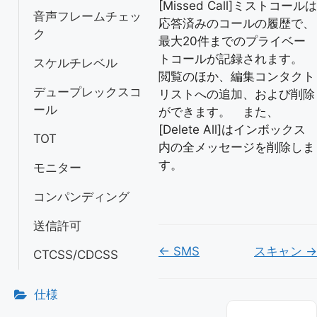
[Missed Call]ミストコールは
音声フレームチェッ
応答済みのコールの履歴で、
ク
最大20件までのプライベー
トコールが記録されます。
スケルチレベル
閲覧のほか、編集コンタクト
デュープレックスコ
リストへの追加、および削除
ール
ができます。 また、
[Delete All]はインボックス
TOT
内の全メッセージを削除しま
す。
モニター
コンパンディング
送信許可
Doc
← SMS
スキャン →
CTCSS/CDCSS
ナ
仕様
ビ