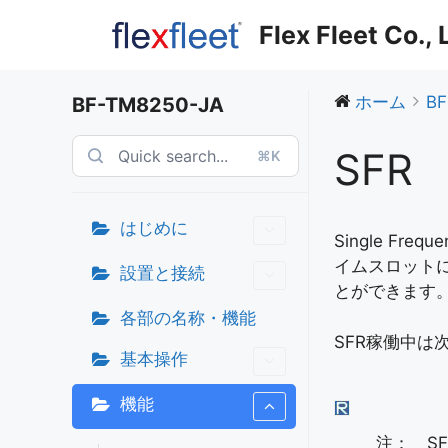
コ
Flex Fleet Co.,
ン
テ
ン
ホーム
BF
BF-TM8250-JA
ツ
へ
SFR
⌘K
ス
キ
ッ
はじめに
プ
Single F
イムスロット
設置と接続
とができます
各部の名称・機能
SFR稼働中は
基本操作
機能
注： SF