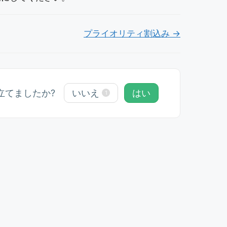
プライオリティ割込み →
立てましたか?
いいえ
はい
1