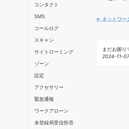
コンタクト
SMS
Doc
← ネットワー
ナ
コールログ
ビ
スキャン
ゲ
まだお困りで
サイトローミング
2024-11-
ー
ゾーン
シ
設定
ョ
ン
アクセサリー
緊急通報
ワークアローン
未登録局受信拒否