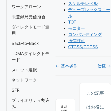
スケルチレベル
ワークアローン
デュープレックスコー
ル
未登録局受信拒否
TOT
ダイレクトモード運
モニター
用
コンパンディング
送信許可
Back-to-Back
CTCSS/CDCSS
TDMAダイレクトモ
ード
Doc
← 基本操作
仕様 →
スロット選択
ナ
ネットワーク
ビ
ゲ
SFR
この記事
ー
プライオリティ割込
み
はお役に
まだ
シ