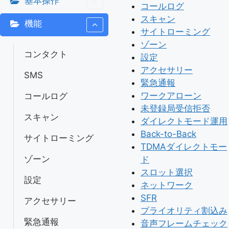
基本操作
コールログ
スキャン
機能
サイトローミング
ゾーン
コンタクト
設定
アクセサリー
SMS
緊急通報
ワークアローン
コールログ
未登録局受信拒否
スキャン
ダイレクトモード運用
Back-to-Back
サイトローミング
TDMAダイレクトモー
ゾーン
ド
スロット選択
設定
ネットワーク
SFR
アクセサリー
プライオリティ割込み
緊急通報
音声フレームチェック