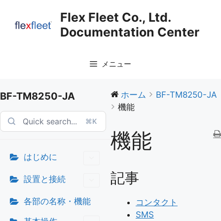
コ
Flex Fleet Co., Ltd.
ン
Documentation Center
テ
ン
ツ
メニュー
へ
ス
キ
ホーム
BF-TM8250-JA
BF-TM8250-JA
ッ
機能
プ
⌘K
機能
はじめに
記事
設置と接続
各部の名称・機能
コンタクト
SMS