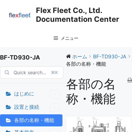
コ
Flex Fleet Co., Ltd.
ン
Documentation Center
テ
ン
ツ
メニュー
へ
ス
キ
ホーム
BF-TD930-JA
BF-TD930-JA
ッ
各部の名称・機能
プ
⌘K
各部の名
はじめに
称・機能
設置と接続
各部の名称・機能