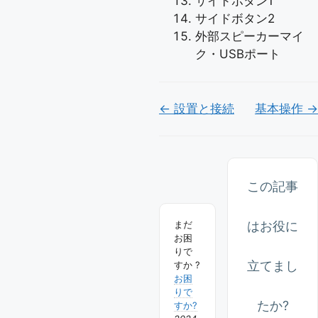
サイドボタン1
サイドボタン2
外部スピーカーマイ
ク・USBポート
Doc
← 設置と接続
基本操作 →
ナ
ビ
ゲ
この記事
ー
はお役に
まだ
シ
お困
ョ
りで
立てまし
すか ?
ン
お困
りで
たか?
すか?