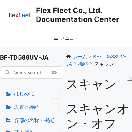
コ
Flex Fleet Co., Ltd.
ン
Documentation Center
テ
ン
ツ
メニュー
へ
ス
キ
ホーム
BF-TD588UV-
BF-TD588UV-JA
ッ
JA
機能
スキャン
プ
⌘K
スキャン
はじめに
スキャンオ
設置と接続
ン・オフ
各部の名称・機能