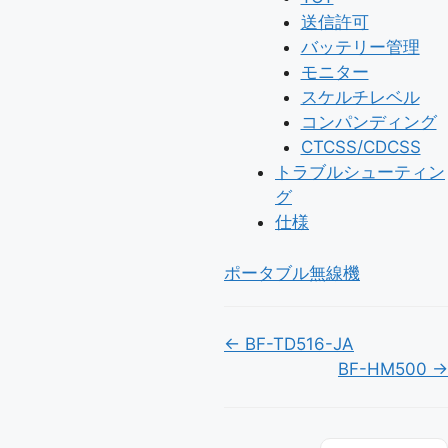
送信許可
バッテリー管理
モニター
スケルチレベル
コンパンディング
CTCSS/CDCSS
トラブルシューティン
グ
仕様
タ
ポータブル無線機
グ
Doc
← BF-TD516-JA
BF-HM500 →
ナ
ビ