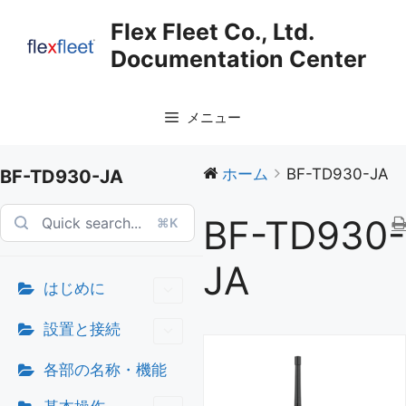
コ
Flex Fleet Co., Ltd.
ン
Documentation Center
テ
ン
ツ
メニュー
へ
ス
キ
ホーム
BF-TD930-JA
BF-TD930-JA
ッ
プ
BF-TD930-
⌘K
JA
はじめに
設置と接続
各部の名称・機能