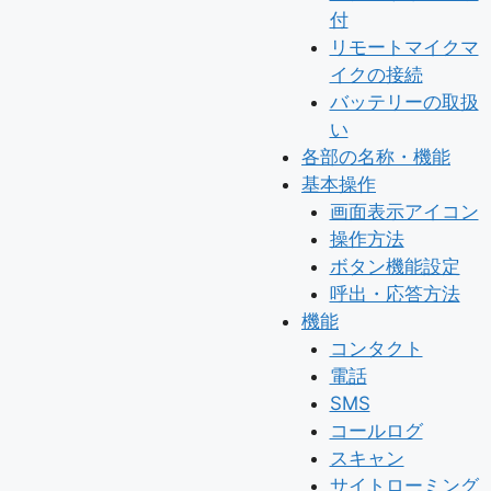
付
リモートマイクマ
イクの接続
バッテリーの取扱
い
各部の名称・機能
基本操作
画面表示アイコン
操作方法
ボタン機能設定
呼出・応答方法
機能
コンタクト
電話
SMS
コールログ
スキャン
サイトローミング