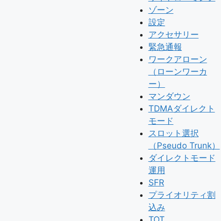
ゾーン
設定
アクセサリー
緊急通報
ワークアローン
（ローンワーカ
ー）
マンダウン
TDMAダイレクト
モード
スロット選択
（Pseudo Trunk）
ダイレクトモード
運用
SFR
プライオリティ割
込み
TOT