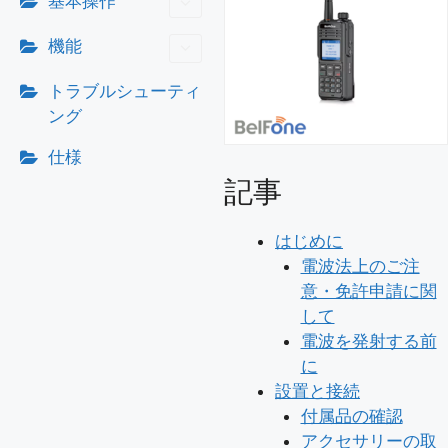
基本操作
機能
トラブルシューティ
ング
仕様
記事
はじめに
電波法上のご注
意・免許申請に関
して
電波を発射する前
に
設置と接続
付属品の確認
アクセサリーの取