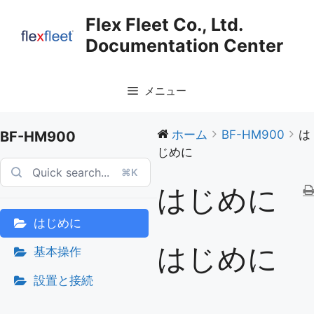
コ
Flex Fleet Co., Ltd.
ン
Documentation Center
テ
ン
ツ
メニュー
へ
ス
キ
ホーム
BF-HM900
は
BF-HM900
ッ
じめに
プ
⌘K
はじめに
はじめに
はじめに
基本操作
設置と接続