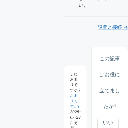
い。
Doc
設置と接続 →
ナ
ビ
ゲ
この記事
ー
はお役に
まだ
シ
お困
ョ
りで
立てまし
すか ?
ン
お困
りで
たか?
すか?
2025-
07-28
いい
に更