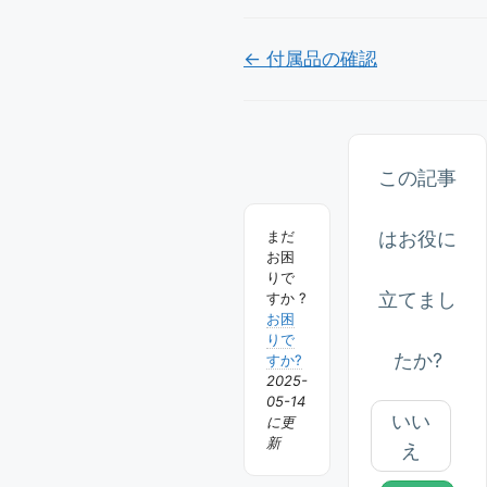
Doc
← 付属品の確認
ナ
ビ
ゲ
この記事
ー
はお役に
まだ
シ
お困
ョ
りで
立てまし
すか ?
ン
お困
りで
たか?
すか?
2025-
05-14
いい
に更
新
え