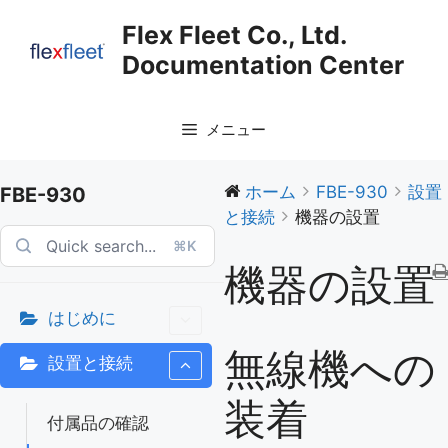
コ
Flex Fleet Co., Ltd.
ン
Documentation Center
テ
ン
ツ
メニュー
へ
ス
キ
ホーム
FBE-930
設置
FBE-930
ッ
と接続
機器の設置
プ
⌘K
機器の設置
はじめに
無線機への
設置と接続
装着
付属品の確認