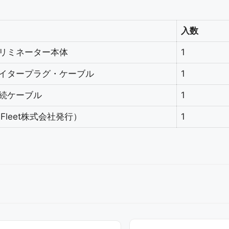
入数
リミネーター本体
1
イタープラグ・ケーブル
1
続ケーブル
1
 Fleet株式会社発行）
1