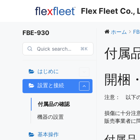
コ
Flex Fleet Co.,
ン
テ
ン
ホーム
FB
FBE-930
ツ
へ
付属
⌘K
ス
キ
ッ
はじめに
プ
開梱
設置と接続
注意： 以下の
付属品の確認
損傷に十分注
機器の設置
販売事業者に
基本操作
付属品