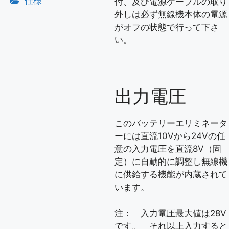
仕様
付、及び電源ケーブルの取り
外しは必ず無線機本体の電源
がオフの状態で行って下さ
い。
出力電圧
このバッテリーエリミネータ
ーには直流10Vから24Vの任
意の入力電圧を直流8V（固
定）に自動的に調整し無線機
に供給する機能が内蔵されて
います。
注： 入力電圧最大値は28V
です。 それ以上入力すると