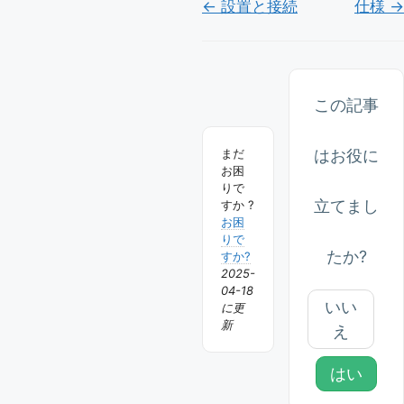
Doc
← 設置と接続
仕様 →
ナ
ビ
ゲ
この記事
ー
はお役に
まだ
シ
お困
ョ
りで
立てまし
すか ?
ン
お困
りで
たか?
すか?
2025-
04-18
いい
に更
新
え
はい