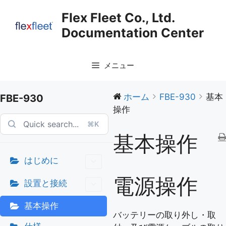
コ
Flex Fleet Co., Ltd.
ン
Documentation Center
テ
ン
ツ
メニュー
へ
ス
キ
ホーム
FBE-930
基本
FBE-930
ッ
操作
プ
⌘K
基本操作
はじめに
電源操作
設置と接続
基本操作
バッテリーの取り外し・取